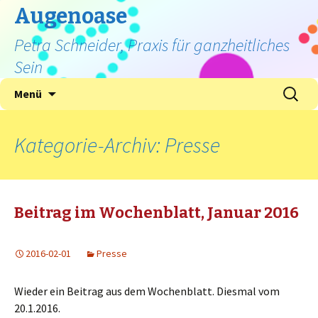
Augenoase
Petra Schneider, Praxis für ganzheitliches
Sein
Zum
Suche
Menü
Inhalt
nach:
springen
Kategorie-Archiv: Presse
Beitrag im Wochenblatt, Januar 2016
2016-02-01
Presse
Wieder ein Beitrag aus dem Wochenblatt. Diesmal vom
20.1.2016.