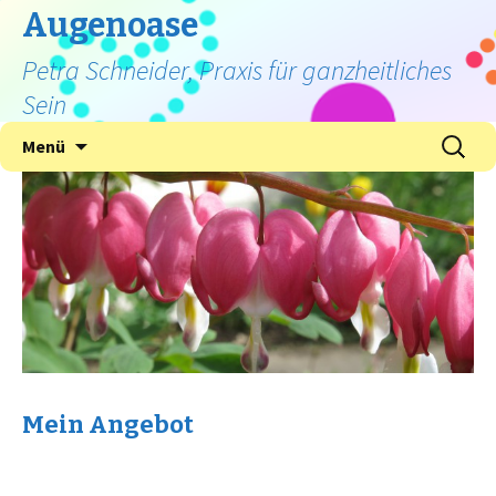
Augenoase
Petra Schneider, Praxis für ganzheitliches
Sein
Zum
Suche
Menü
Inhalt
nach:
springen
Mein Angebot