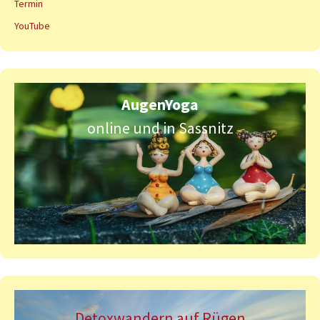
Termin
YouTube
AugenYoga
online und in Sassnitz
Detoxwandern auf Rügen